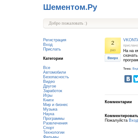
Шементом.Ру
Добро пожаловать :)
Регистрация
VKONTAK
2
Вход
прислан
Прислать
раз
На на е
скачать
Категории
Вверх
програм
Все
Тема:
Ви
Автомобили
Безопасность
Видео
Другое
Заработок
Игры
Книги
Комментарии
Мир и бизнес
Музыка
Наука
Комментироват
Программы
Пожалуйста
Вхо
Развлечения
Спорт
Технологии
Фильмы