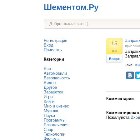
Шементом.Ру
Добро пожаловать :)
Регистрация
Заправк
15
Вход
прислан
Прислать
раз
Заправк
Заправл
Категории
Вверх
Тема:
Тех
Все
Автомобили
Безопасность
Видео
Другое
Заработок
Игры
Комментарии
Книги
Мир и бизнес
Музыка
Комментироват
Наука
Пожалуйста
Вхо
Программы
Развлечения
Спорт
Технологии
Фильмы