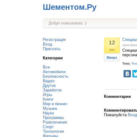
Шементом.Ру
Добро пожаловать :)
Регистрация
Специал
12
Вход
прислан
Прислать
раз
Специал
персона
Категории
Вверх
Тема:
Тех
Все
Автомобили
Безопасность
Видео
Другое
Заработок
Игры
Комментарии
Книги
Мир и бизнес
Музыка
Комментироват
Наука
Пожалуйста
Вхо
Программы
Развлечения
Спорт
Технологии
Фильмы