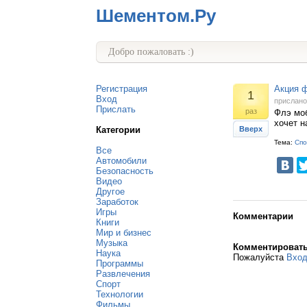
Шементом.Ру
Добро пожаловать :)
Регистрация
Акция 
1
Вход
прислан
Прислать
раз
Флэ моб
хочет н
Категории
Вверх
Тема:
Спо
Все
Автомобили
Безопасность
Видео
Другое
Заработок
Игры
Комментарии
Книги
Мир и бизнес
Музыка
Комментироват
Наука
Пожалуйста
Вхо
Программы
Развлечения
Спорт
Технологии
Фильмы