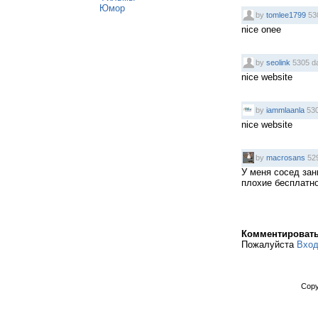
Юмор
by
tomlee1799
53
nice onee
by
seolink
5305 d
nice website
by
iammlaanla
530
nice website
by
macrosans
529
У меня сосед зан
плохие бесплатно 
Комментироват
Пожалуйста
Вхо
Copy