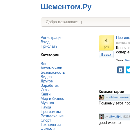
Шементом.Ру
Добро пожаловать :)
Регистрация
Про ивк
4
Вход
прислан
Прислать
раз
Конечно
совер е
Категории
Вверх
Тема:
Тех
Все
Автомобили
Безопасность
Видео
Другое
Заработок
Игры
Комментарии
Книги
by
allakucherenk
Мир и бизнес
Музыка
Помоему этот про
Наука
Программы
Развлечения
by
d5we5f4s
5313
Спорт
good website
Технологии
Фильмы