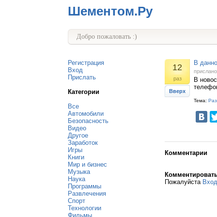
Шементом.Ру
Добро пожаловать :)
Регистрация
В данно
12
Вход
прислан
Прислать
раз
В новос
телефо
Категории
Вверх
Тема:
Раз
Все
Автомобили
Безопасность
Видео
Другое
Заработок
Игры
Комментарии
Книги
Мир и бизнес
Музыка
Комментироват
Наука
Пожалуйста
Вхо
Программы
Развлечения
Спорт
Технологии
Фильмы