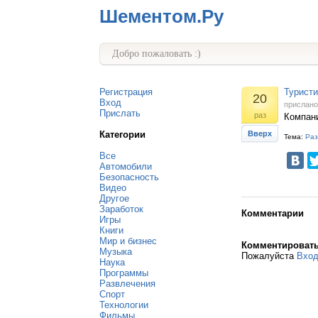
Шементом.Ру
Добро пожаловать :)
Регистрация
Туристи
20
Вход
прислан
Прислать
раз
Компани
Категории
Вверх
Тема:
Раз
Все
Автомобили
Безопасность
Видео
Другое
Заработок
Комментарии
Игры
Книги
Мир и бизнес
Комментироват
Музыка
Пожалуйста
Вхо
Наука
Программы
Развлечения
Спорт
Технологии
Фильмы