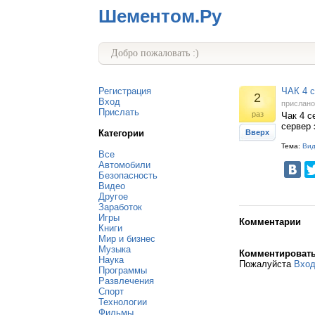
Шементом.Ру
Добро пожаловать :)
Регистрация
ЧАК 4 с
2
Вход
прислан
Прислать
раз
Чак 4 с
сервер 
Категории
Вверх
Тема:
Ви
Все
Автомобили
Безопасность
Видео
Другое
Заработок
Игры
Комментарии
Книги
Мир и бизнес
Музыка
Комментироват
Наука
Пожалуйста
Вхо
Программы
Развлечения
Спорт
Технологии
Фильмы