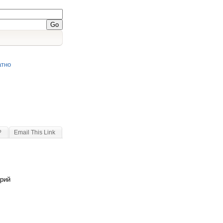
атно
?
Email This Link
арий