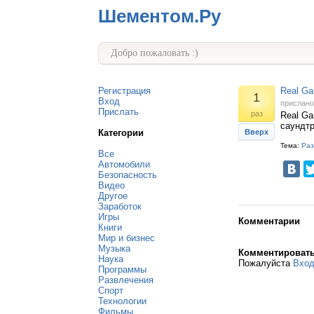
Шементом.Ру
Добро пожаловать :)
Регистрация
Real Ga
1
Вход
прислан
Прислать
раз
Real Ga
саундтр
Категории
Вверх
Тема:
Раз
Все
Автомобили
Безопасность
Видео
Другое
Заработок
Игры
Комментарии
Книги
Мир и бизнес
Музыка
Комментироват
Наука
Пожалуйста
Вхо
Программы
Развлечения
Спорт
Технологии
Фильмы