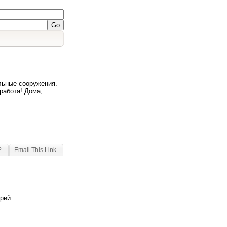
льные сооружения.
работа! Дома,
?
Email This Link
арий