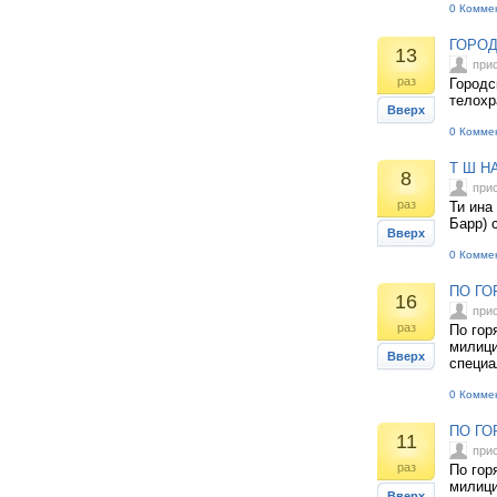
0 Комме
ГОРОД
13
при
раз
Городс
телохр
Вверх
0 Комме
Т Ш Н
8
при
раз
Ти ина
Барр) 
Вверх
0 Комме
ПО ГО
16
при
раз
По гор
милици
Вверх
специа
0 Комме
ПО ГО
11
при
раз
По гор
милици
Вверх