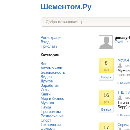
Шементом.Ру
Добро пожаловать :)
Регистрация
genasyr
Вход
Окей
|
s
Прислать
Категории
МУЖЧ 
8
Все
при
Автомобили
раз
Мужчин
Безопасность
просне
Видео
Вверх
Другое
0 Комме
Заработок
Игры
Т Ш Н
Книги
16
при
Мир и бизнес
раз
Ти ина
Музыка
Барр) 
Наука
Вверх
Программы
0 Комме
Развлечения
Спорт
Технологии
Сериа
17
Фильмы
при