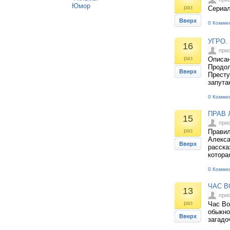
Юмор
раз
Сериа
Вверх
0 Комме
УГРО.
16
при
раз
Описан
Продол
Вверх
Престу
запута
0 Комме
ПРАВ 
15
при
раз
Правил
Алекса
Вверх
расска
котора
0 Комме
ЧАС В
13
при
раз
Час Во
обыкно
Вверх
загадо