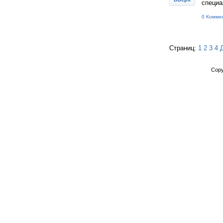
специа
0 Комме
Страниц:
1
2
3
4
Copy