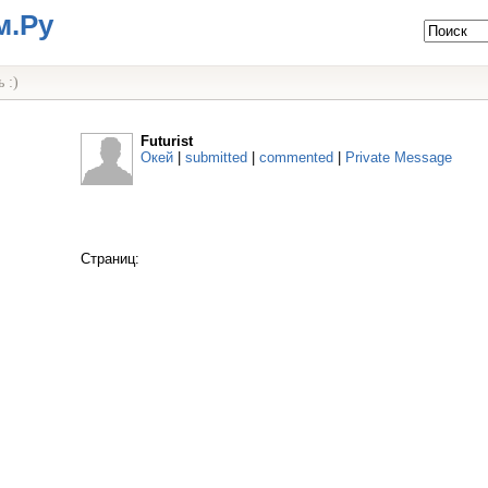
м.Ру
 :)
Futurist
Окей
|
submitted
|
commented
|
Private Message
Страниц: