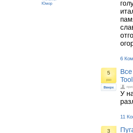
гол
Юмор
ита
пам
сла
отг
ого
6 Ко
Все
5
Tool
раз
при
Вверх
У н
раз
11 К
Пуг
3