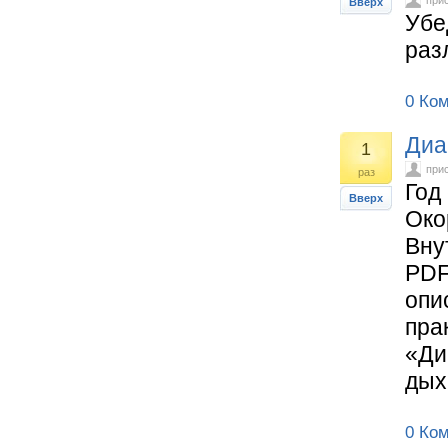
при
Вверх
Убе
раз
0 Ко
Диа
1
при
раз
Год
Вверх
Око
Вну
PDF
опи
пра
«Ди
дых
0 Ко