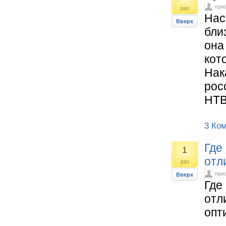
при
раз
Нас
Вверх
бли
она
кот
Нак
рос
НТВ
3 Ко
Где
1
отл
раз
при
Вверх
Где
отл
опт