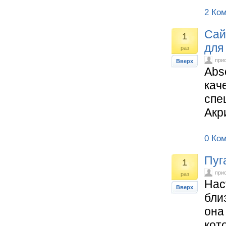
2 Ко
Cай
1
для
раз
при
Вверх
Abs
кач
спе
Акр
0 Ко
Пуг
1
при
раз
Нас
Вверх
бли
она
кот