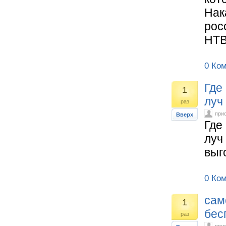
Нак
рос
НТВ
0 Ко
Где
1
луч
раз
при
Вверх
Где
луч
выг
0 Ко
сам
1
бес
раз