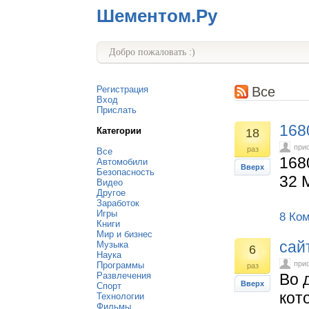
Шементом.Ру
Добро пожаловать :)
Регистрация
Все
Вход
Прислать
168
Категории
18
при
раз
Все
168
Автомобили
Вверх
Безопасность
32 
Видео
Другое
Заработок
Игры
8 Ко
Книги
Мир и бизнес
сай
Музыка
6
Наука
при
Программы
раз
Развлечения
Во 
Вверх
Спорт
кот
Технологии
Фильмы