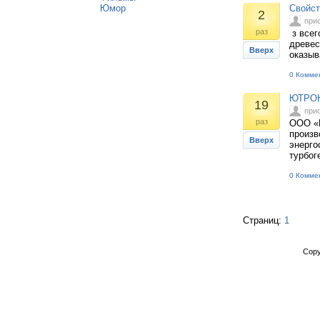
Юмор
Свойст
2
при
раз
з всег
древес
Вверх
оказыв
0 Комме
ЮТРОН-
19
при
раз
ООО «Ю
произв
Вверх
энерго
турбог
0 Комме
Страниц:
1
Copy