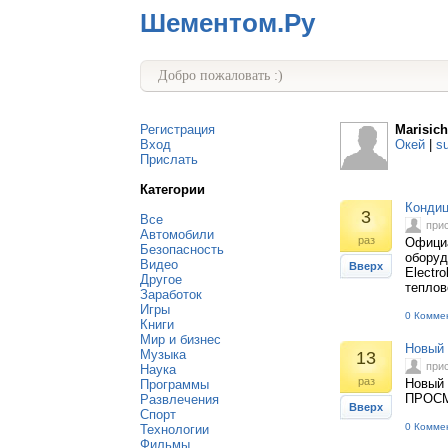
Шементом.Ру
Добро пожаловать :)
Регистрация
Marisic
Вход
Окей
|
s
Прислать
Категории
Кондиц
3
Все
при
Автомобили
раз
Официа
Безопасность
оборуд
Видео
Вверх
Electro
Другое
теплов
Заработок
Игры
0 Комме
Книги
Мир и бизнес
Новый 
Музыка
13
при
Наука
раз
Новый 
Программы
ПРОС
Развлечения
Вверх
Спорт
0 Комме
Технологии
Фильмы