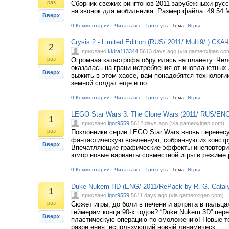
раз
Сборник свежих рингтонов 2011 зарубежныхи рус
на звонок для мобильника. Размер файла: 49.54 
Вверх
0 Комментарии
-
Читать все
-
Грохнуть
Тема:
Игры
Crysis 2 - Limited Edition (RUS/ 2011/ Multi9/ ) 
2
прислано
kkira113344
5613 days ago (via gameoxigen.co
раз
Огромная катастрофа обру илась на планету. Чел
оказалась на грани истребления от инопланетных
Вверх
выжить в этом хаосе, вам понадобятся технологии
земной солдат еще и по
0 Комментарии
-
Читать все
-
Грохнуть
Тема:
Игры
LEGO Star Wars 3: The Clone Wars (2011/ RUS/ENG
1
прислано
igor9559
5612 days ago (via gameoxigen.com)
раз
Поклонники серии LEGO Star Wars вновь перенесу
фантастическую вселенную, собранную из конст
Вверх
Впечатляющие графические эффекты инеповтор
юмор новые варианты совместной игры в режиме
0 Комментарии
-
Читать все
-
Грохнуть
Тема:
Игры
Duke Nukem HD (ENG/ 2011/RePack by R. G. Cataly
1
прислано
igor9559
5611 days ago (via gameoxigen.com)
раз
Сюжет игры, до боли в печени и артрита в пальца
геймерам конца 90-х годов? “Duke Nukem 3D” пере
Вверх
пластическую операцию по омоложению! Новые т
разре ения, использующий новый динамическ