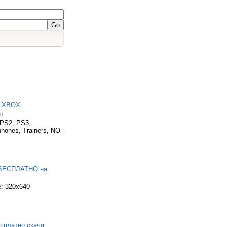
, XBOX
m)
PS2, PS3,
hones, Trainers, NO-
Ь БЕСПЛАТНО на
: 320x640
есплатно скача