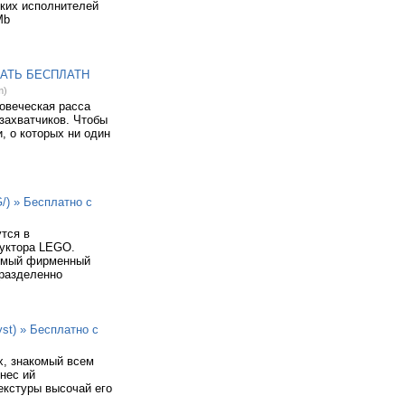
ских исполнителей
Mb
СКАЧАТЬ БЕСПЛАТН
m)
овеческая расса
 захватчиков. Чтобы
, о которых ни один
/) » Бесплатно с
тся в
руктора LEGO.
имый фирменный
 разделенно
st) » Бесплатно с
х, знакомый всем
нес ий
екстуры высочай его