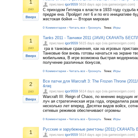
1
прислано
igor9559
5616 days ago (via gameoxigen.com)
раз
С приходом Гитлера к власти в 1933 году судьба
предре ена. Пройдет лет 6 и по его инициативе бу
Вверх
жестокая бойня — Вторая мировая
0 Комментарии
-
Читать все
-
Грохнуть
Тема:
Игры
Tanks 2011 - Танчики 2011 (JAVA) СКАЧАТЬ БЕСП
1
прислано
igor9559
5615 days ago (via gameoxigen.com)
раз
гра в танковые сражения, как на игровых пристав
Танковые бои вновь готовы начаться на экране тв
Вверх
мобильника, В игре возможна быстрая модернизац
получение различных бонусов,
0 Комментарии
-
Читать все
-
Грохнуть
Тема:
Игры
Все патчи для Warcraft 3: The Frozen Throne (2
2
&raq
раз
прислано
igor9559
5614 days ago (via gameoxigen.com)
Warcraft III: Reign of Chaos, по мнению ведущих 
Вверх
луч ая стратегическая игра года, определила раз
несколько лет вперед. Десятки видов войск, сотн
сетевых режимов обеспечивают огромны
0 Комментарии
-
Читать все
-
Грохнуть
Тема:
Игры
Русские и зарубежные рингтоны (2011) СКАЧАТЬ 
1
прислано
igor9559
5614 days ago (via gameoxigen.com)