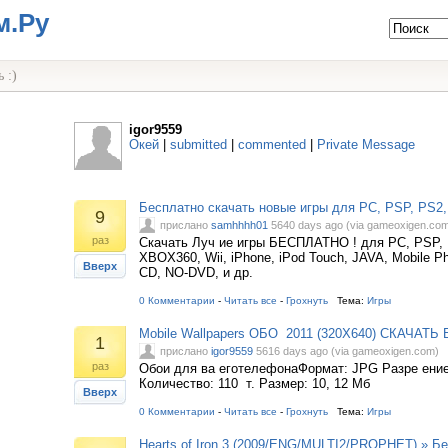
м.Ру
 :)
igor9559
Окей
|
submitted
|
commented
|
Private Message
Бесплатно скачать новые игры для PC, PSP, PS2
9
прислано
samhhhh01
5640 days ago (via gameoxigen.co
раз
Cкачать Луч ие игры БЕСПЛАТНО ! для PC, PSP, 
XBOX360, Wii, iPhone, iPod Touch, JAVA, Mobile Ph
Вверх
CD, NO-DVD, и др.
0 Комментарии
-
Читать все
-
Грохнуть
Тема:
Игры
Mobile Wallpapers ОБО 2011 (320X640) СКАЧАТ
1
прислано
igor9559
5616 days ago (via gameoxigen.com)
раз
Обои для ва еготелефонаФормат: JPG Разре ение
Количество: 110 т. Размер: 10, 12 Мб
Вверх
0 Комментарии
-
Читать все
-
Грохнуть
Тема:
Игры
Hearts of Iron 3 (2009/ENG/MULTI2/PROPHET) » Б