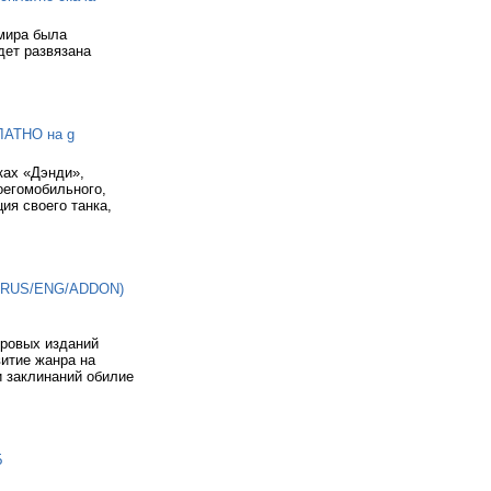
 мира была
дет развязана
ЛАТНО на g
ках «Дэнди»,
оегомобильного,
ия своего танка,
011/RUS/ENG/ADDON)
игровых изданий
витие жанра на
и заклинаний обилие
Б