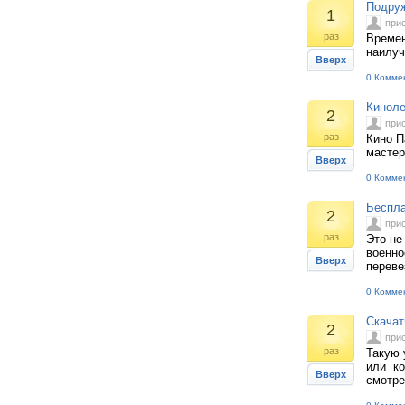
Подруж
1
при
раз
Времен
наилуч
Вверх
0 Комме
Киноле
2
при
раз
Кино П
мастер
Вверх
0 Комме
Беспла
2
при
раз
Это не
военно
Вверх
переве
0 Комме
Скачат
2
при
раз
Такую 
или ко
Вверх
смотре