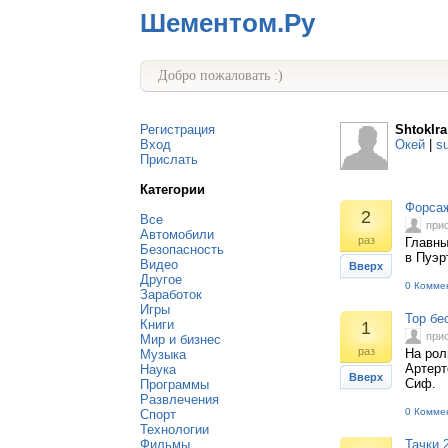
Шементом.Ру
Добро пожаловать :)
Регистрация
ShtokIra
Вход
Окей
|
s
Прислать
Категории
Форса
2
Все
при
Автомобили
раз
Главны
Безопасность
в Пуэр
Видео
Вверх
Другое
0 Комме
Заработок
Игры
Тор бе
Книги
1
при
Мир и бизнес
раз
На рол
Музыка
Артерт
Наука
Вверх
Сиф.
Программы
Развлечения
0 Комме
Спорт
Технологии
Фильмы
Тачки 