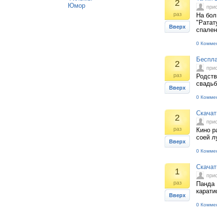
2
Юмор
при
раз
На бол
"Ратат
Вверх
спален
0 Комме
Беспла
2
при
раз
Родств
свадьб
Вверх
0 Комме
Скачат
2
при
раз
Кино р
соей л
Вверх
0 Комме
Скачат
1
при
раз
Панда 
карати
Вверх
0 Комме