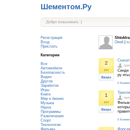
Шементом.Ру
Добро пожаловать :)
Регистрация
ShtokIra
Вход
Окей
|
s
Прислать
Категории
Скачат
2
Все
при
Автомобили
раз
Синди 
Безопасность
ру ить
Видео
Вверх
Другое
0 Комме
Заработок
Игры
Трилле
Книги
1
при
Мир и бизнес
раз
Фильм-
Музыка
которы
Наука
Вверх
правит
Программы
Развлечения
0 Комме
Спорт
Технологии
Фильмы
Форса