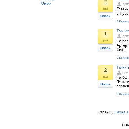
2
Юмор
при
раз
Главны
в Пуэр
Вверх
0 Комме
Тор бе
1
при
раз
На рол
Артерт
Вверх
Сиф.
0 Комме
Тачки 
2
при
раз
На бол
"Ратат
Вверх
спален
0 Комме
Страниц:
Назад
1
Copy