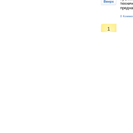
Вверх
технич
предна
0 Комме
1