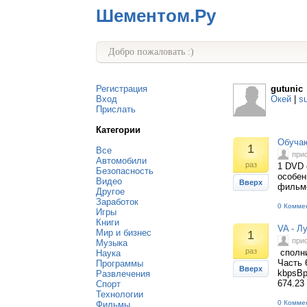
Шементом.Ру
Добро пожаловать :)
Регистрация
gutunic
Вход
Окей
|
s
Прислать
Категории
Обучаю
1
Все
при
Автомобили
раз
1 DVD 
Безопасность
особен
Видео
Вверх
фильм
Другое
Заработок
0 Комме
Игры
Книги
VA - Л
Мир и бизнес
1
при
Музыка
раз
сполни
Наука
Часть 
Программы
Вверх
kbpsВр
Развлечения
674.23
Спорт
Технологии
0 Комме
Фильмы