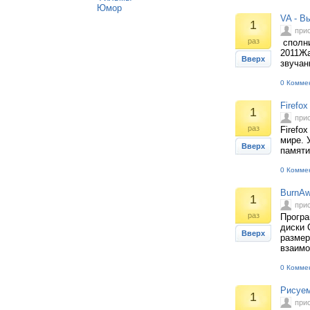
Юмор
VA - В
1
при
раз
сполни
2011Жа
Вверх
звучан
0 Комме
Firefox
1
при
раз
Firefo
мире. 
Вверх
памяти
0 Комме
BurnAw
1
при
раз
Програ
диски 
Вверх
размер
взаимо
0 Комме
Рисуе
1
при