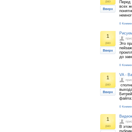
раз
Перед 
всех ж
Вверх
понятн
немног
0 Комме
Рисуем
1
при
раз
Это пр
пейзаж
Вверх
проилл
до зав
0 Комме
VA - B
1
при
раз
сполни
выхода
Вверх
Битрей
файла:
0 Комме
Видеок
1
при
раз
В этом
публик