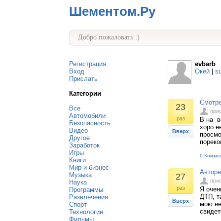
Шементом.Ру
Добро пожаловать :)
Регистрация
evbarb
Вход
Окей
|
s
Прислать
Категории
Смотре
23
Все
при
Автомобили
раз
В на в
Безопасность
хоро е
Видео
Вверх
просмо
Другое
пореко
Заработок
Игры
0 Комме
Книги
Мир и бизнес
Авторе
Музыка
27
при
Наука
раз
Я очен
Программы
ДТП, т
Развлечения
Вверх
мою не
Спорт
свидет
Технологии
Фильмы