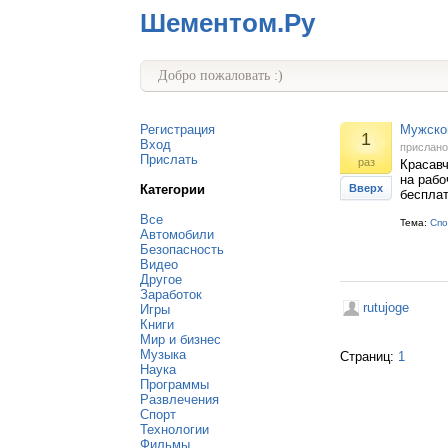
Шементом.Ру
Добро пожаловать :)
Регистрация
Мужской
1
Вход
прислан
Прислать
раз
Красавч
на рабо
Категории
Вверх
бесплат
Все
Тема:
Спо
Автомобили
Безопасность
Видео
Другое
Заработок
rutujoge
Игры
Книги
Мир и бизнес
Музыка
Страниц:
1
Наука
Программы
Развлечения
Спорт
Технологии
Фильмы