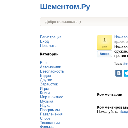
Шементом.Ру
Добро пожаловать :)
Регистрация
Ножевой
1
Вход
прислан
Прислать
раз
Ножевой
оружие,
Категории
Вверх
против
Все
Тема:
Игр
Автомобили
Безопасность
Видео
Другое
Заработок
Игры
Книги
Комментарии
Мир и бизнес
Музыка
Наука
Комментироват
Программы
Пожалуйста
Вхо
Развлечения
Спорт
Технологии
Фильмы