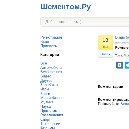
Шементом.Ру
Добро пожаловать :)
Регистрация
Виды б
13
Вход
прислан
Прислать
раз
Комплек
Категории
Вверх
Тема:
Раз
Все
Автомобили
Безопасность
Видео
Другое
Заработок
Комментарии
Игры
Книги
Мир и бизнес
Комментироват
Музыка
Пожалуйста
Вхо
Наука
Программы
Развлечения
Спорт
Технологии
Фильмы