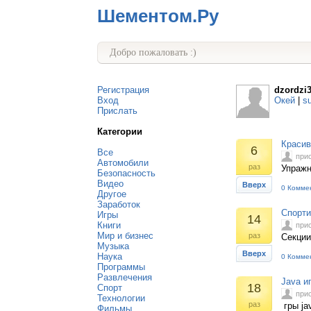
Шементом.Ру
Добро пожаловать :)
Регистрация
dzordzi
Вход
Окей
|
s
Прислать
Категории
Красив
6
Все
при
Автомобили
раз
Упражн
Безопасность
Видео
Вверх
0 Комме
Другое
Заработок
Спорти
Игры
14
Книги
при
Мир и бизнес
раз
Секции
Музыка
Вверх
Наука
0 Комме
Программы
Развлечения
Java и
18
Спорт
при
Технологии
раз
гры ja
Фильмы