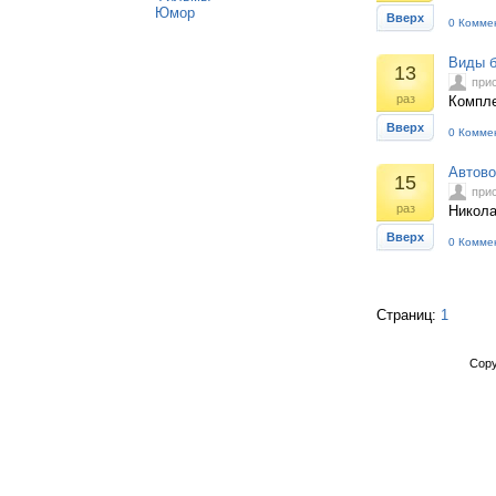
Юмор
Вверх
0 Комме
Виды б
13
при
раз
Компле
Вверх
0 Комме
Автово
15
при
раз
Никола
Вверх
0 Комме
Страниц:
1
Copy