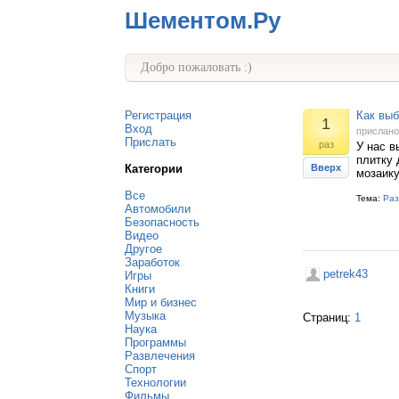
Шементом.Ру
Добро пожаловать :)
Регистрация
Как выб
1
Вход
прислан
Прислать
раз
У нас в
плитку 
Категории
Вверх
мозаику
Все
Тема:
Раз
Автомобили
Безопасность
Видео
Другое
Заработок
petrek43
Игры
Книги
Мир и бизнес
Музыка
Страниц:
1
Наука
Программы
Развлечения
Спорт
Технологии
Фильмы