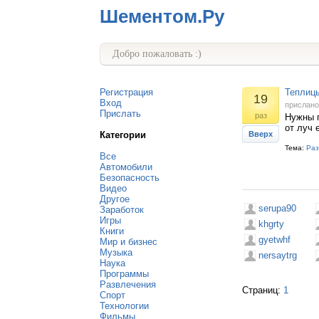
Шементом.Ру
Добро пожаловать :)
Регистрация
Теплицы
19
Вход
прислан
Прислать
раз
Нужны 
от луч 
Категории
Вверх
Тема:
Раз
Все
Автомобили
Безопасность
Видео
Другое
serupa90
Заработок
Игры
khgrty
Книги
gyetwhf
Мир и бизнес
Музыка
nersaytrg
Наука
Программы
Развлечения
Страниц:
1
Спорт
Технологии
Фильмы