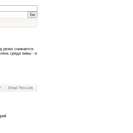
д резко снижается.
лень среди зимы - и
?
Email This Link
арий