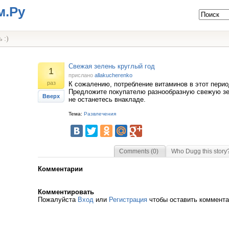
м.Ру
 :)
Свежая зелень круглый год
1
прислано
allakucherenko
раз
К сожалению, потребление витаминов в этот перио
Предложите покупателю разнообразную свежую зе
Вверх
не останетесь внакладе.
Тема:
Развлечения
Comments (0)
Who Dugg this story
Комментарии
Комментировать
Пожалуйста
Вход
или
Регистрация
чтобы оставить коммент