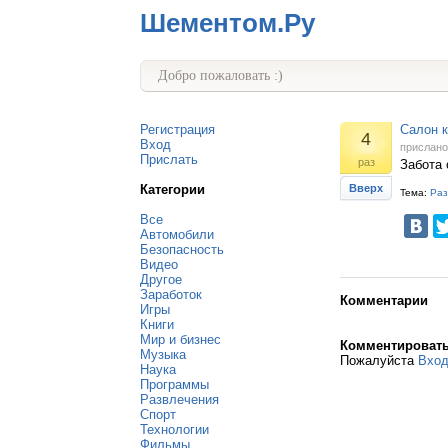
Шементом.Ру
Добро пожаловать :)
Регистрация
Салон к
4
Вход
прислан
Прислать
раз
Забота 
Категории
Вверх
Тема:
Раз
Все
Автомобили
Безопасность
Видео
Другое
Заработок
Комментарии
Игры
Книги
Мир и бизнес
Комментироват
Музыка
Пожалуйста
Вхо
Наука
Программы
Развлечения
Спорт
Технологии
Фильмы