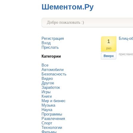
Шементом.Ру
Добро пожаловать :)
Регистрация
Блиц-о
1
Вход
Прислать
раз
прислано
Категории
Вверх
Все
Автомобили
Безопасность
Видео
Другое
Заработок
Игры
Книги
Мир и бизнес
Музыка
Наука
Программы
Развлечения
Спорт
Технологии
Фильмы