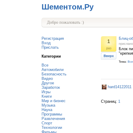
Шементом.Ру
Добро пожаловать :)
Регистрация
Блиц-о
1
Вход
прислан
Прислать
раз
Блок п
"крепки
Категории
Вверх
Тема:
Все
Все
Автомобили
Безопасность
Видео
Другое
hard14122011
Заработок
Игры
Книги
Мир и бизнес
Страниц:
1
Музыка
Наука
Программы
Развлечения
Спорт
Технологии
Фильмы