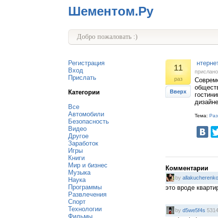
Шементом.Ру
Добро пожаловать :)
Регистрация
нтерне
11
Вход
прислан
Прислать
раз
Соврем
обществ
Категории
Вверх
гостини
дизайне
Все
Автомобили
Тема:
Раз
Безопасность
Видео
Другое
Заработок
Игры
Книги
Мир и бизнес
Комментарии
Музыка
by
allakucherenk
Наука
Программы
это вроде кварти
Развлечения
Спорт
Технологии
by
d5we5f4s
5314
Фильмы