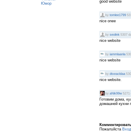
good website
Юмор
by
tomlee1799
53
nice onee
by
seolink
5307 d
nice website
by
iammlaanla
530
nice website
by
dtxeacldaa
530
nice website.
by
aNik99w
5271 
Готовим дома, ку
домашней кухни 
Комментироват
Пожалуйста
Вхо