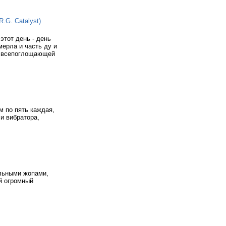
.G. Catalyst)
этот день - день
ерла и часть ду и
и всепоглощающей
м по пять каждая,
и вибратора,
альными жопами,
ый огромный