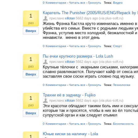
0 Комментарии
-
Читать все
-
Грохнуть
Тема:
Видео
Каратель The Punisher (2005/RUS/ENG/Repack by R
1
прислано
xifotan
5662 days ago (via plus-soft.ru)
раз
Жизнь Фрэнка Кастла круто изменилась именно в 
убийства его семьи. Вместе с родными людьми ум
Вверх
Фрэнка, уступив место холодной, безжалостной 
ненависти. менно в этот день
0 Комментарии
-
Читать все
-
Грохнуть
Тема:
Спорт
Пы ечки крупного размера - Lola Lush
1
прислано
xifotan
5662 days ago (via plus-soft.ru)
раз
Крупные тёлочки с икарными сиськами, килограм
славно развлекаются. Получают кайф от секса ил
Вверх
заставляя свои соски играть словно под музыку.
0 Комментарии
-
Читать все
-
Грохнуть
Тема:
Технологии
Трахни её в задницу - Fujiko
1
прислано
xifotan
5662 days ago (via plus-soft.ru)
раз
Эти красотки обладают такими боль ими и сексу
которые так и просятся, чтобы в них во ёл толст
Вверх
супругской орган и как следует отымел
0 Комментарии
-
Читать все
-
Грохнуть
Тема:
Безопасность
Юные киски за наличку - Lola
1