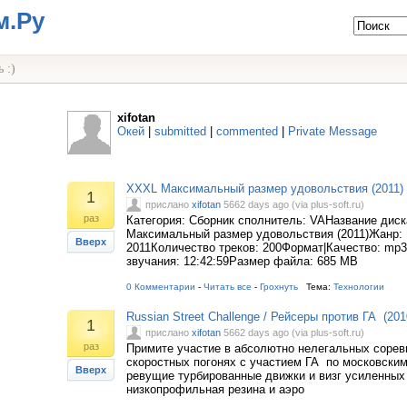
м.Ру
 :)
xifotan
Окей
|
submitted
|
commented
|
Private Message
XXXL Максимальный размер удовольствия (2011)
1
прислано
xifotan
5662 days ago (via plus-soft.ru)
раз
Категория: Сборник сполнитель: VAНазвание дис
Максимальный размер удовольствия (2011)Жанр: 
Вверх
2011Количество треков: 200Формат|Качество: mp3
звучания: 12:42:59Размер файла: 685 MB
0 Комментарии
-
Читать все
-
Грохнуть
Тема:
Технологии
Russian Street Challenge / Рейсеры против ГА (20
1
прислано
xifotan
5662 days ago (via plus-soft.ru)
раз
Примите участие в абсолютно нелегальных сорев
скоростных погонях с участием ГА по московски
Вверх
ревущие турбированные движки и визг усиленных
низкопрофильная резина и аэро