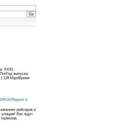
ка: XXXL
ПопГод выпуска:
 | 128 kbpsВремя
10/RUS/Repack b
нованиях рейсеров и
м улицам! Вас ждут
 тормозов,