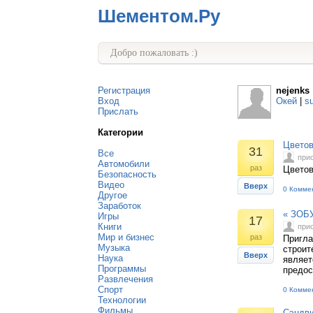
Шементом.Ру
Добро пожаловать :)
Регистрация
nejenks
Вход
Окей
|
s
Прислать
Категории
Цветов
31
Все
при
Автомобили
раз
Цветов
Безопасность
Видео
Вверх
0 Комме
Другое
Заработок
« ЗОБУ
Игры
17
Книги
при
Мир и бизнес
раз
Пригла
Музыка
строит
Вверх
Наука
являет
Программы
предос
Развлечения
Спорт
0 Комме
Технологии
Фильмы
Сэндви