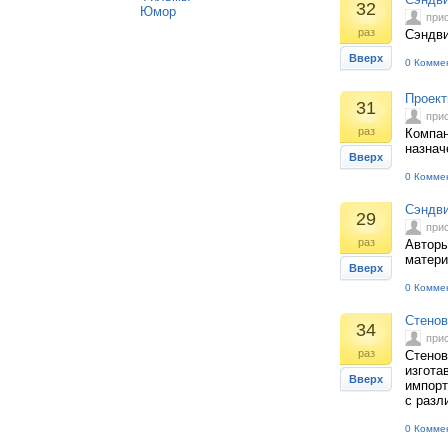
32
Юмор
при
раз
Сэндви
Вверх
0 Комме
Проект
31
при
раз
Компан
назнач
Вверх
0 Комме
Сэндви
29
при
раз
Авторы
матери
Вверх
0 Комме
Стенов
34
при
раз
Стенов
изгота
Вверх
импорт
с разл
0 Комме