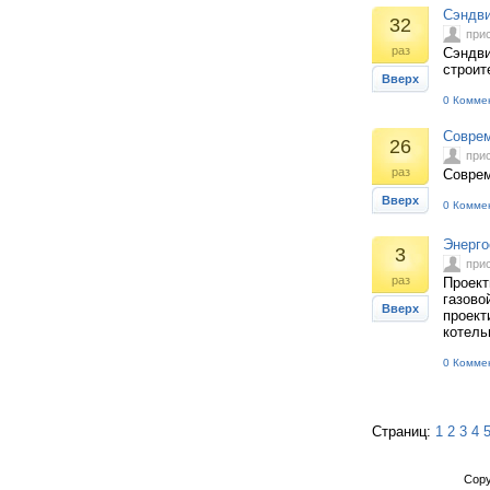
Сэндви
32
при
раз
Сэндви
строит
Вверх
0 Комме
Соврем
26
при
раз
Соврем
Вверх
0 Комме
Энерго
3
при
раз
Проект
газово
Вверх
проект
котель
0 Комме
Страниц:
1
2
3
4
Copy