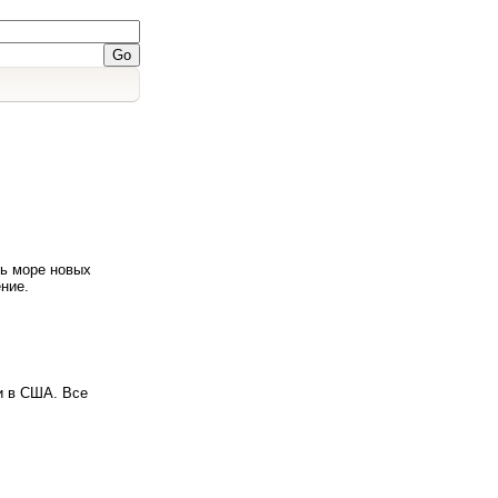
ть море новых
ние.
и в США. Все