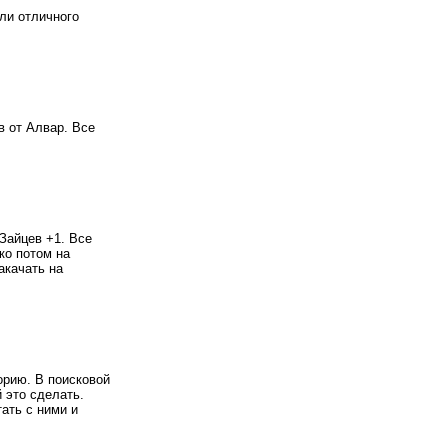
ли отличного
.
 от Алвар. Все
Зайцев +1. Все
ко потом на
акачать на
орию. В поисковой
 это сделать.
ать с ними и