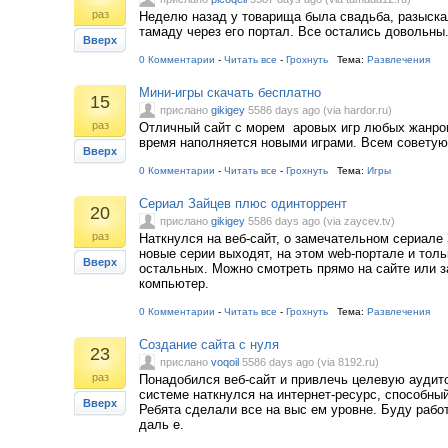
раз
Неделю назад у товарища была свадьба, разыска
тамаду через его портал. Все остались довольны
Вверх
0 Комментарии
-
Читать все
-
Грохнуть
Тема:
Развлечения
Мини-игры скачать бесплатно
15
прислано
gikigey
5586 days ago (via hardor.ru)
раз
Отличный сайт с морем аровых игр любых жанров
время наполняется новыми играми. Всем советую
Вверх
0 Комментарии
-
Читать все
-
Грохнуть
Тема:
Игры
Сериал Зайцев плюс одинторрент
20
прислано
gikigey
5586 days ago (via zaycev.tv)
раз
Наткнулся на веб-сайт, о замечательном сериале 
новые серии выходят, на этом web-портале и толь
Вверх
остальных. Можно смотреть прямо на сайте или з
компьютер.
0 Комментарии
-
Читать все
-
Грохнуть
Тема:
Развлечения
Создание сайта с нуля
23
прислано
voqoil
5586 days ago (via 8192.ru)
раз
Понадобился веб-сайт и привлечь целевую аудит
системе наткнулся на интернет-ресурс, способный
Вверх
Ребята сделали все на выс ем уровне. Буду работ
даль е.