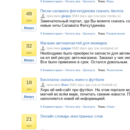
0 Комментарии
-
Читать все
-
Грохнуть
Тема:
Игры
Песни салавата фатхетдинова скачать беспла
48
прислано
gikigey
5584 days ago (via tatar-media.ru)
раз
Замечательный портал, где Вы можете скачать со
новые хиты Салавата Фатхутдинова.
Вверх
0 Комментарии
-
Читать все
-
Грохнуть
Тема:
Развлечения
Магазин автозапчастей для иномарок
32
прислано
jyjagae
5582 days ago (via neoriginal.ru)
раз
Необходимо было приобрести запчасти для автом
на ел веб ресурс авто-магазина. Заказал у них не
Вверх
Все было привезено в срок. Остался довольным.
0 Комментарии
-
Читать все
-
Грохнуть
Тема:
Технологии
Бесплатно скачать книги о футболе
18
прислано
fituev
5581 days ago (via on-football.ru)
раз
Хоро ий web-сайт про футбол. На этом портале м
матчей во всём мире, почитать свежие новости. 
Вверх
наполняется новей ей информацией.
0 Комментарии
-
Читать все
-
Грохнуть
Тема:
Спорт
Онлайн словарь иностранных слов
21
раз