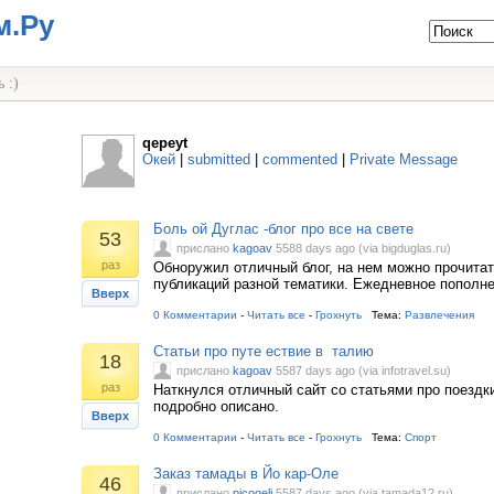
м.Ру
 :)
qepeyt
Окей
|
submitted
|
commented
|
Private Message
Боль ой Дуглас -блог про все на свете
53
прислано
kagoav
5588 days ago (via bigduglas.ru)
раз
Обноружил отличный блог, на нем можно прочита
публикаций разной тематики. Ежедневное пополне
Вверх
0 Комментарии
-
Читать все
-
Грохнуть
Тема:
Развлечения
Статьи про путе ествие в талию
18
прислано
kagoav
5587 days ago (via infotravel.su)
раз
Наткнулся отличный сайт со статьями про поездк
подробно описано.
Вверх
0 Комментарии
-
Читать все
-
Грохнуть
Тема:
Спорт
Заказ тамады в Йо кар-Оле
46
прислано
picoqeli
5587 days ago (via tamada12.ru)