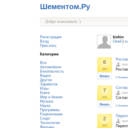
Шементом.Ру
Добро пожаловать :)
Регистрация
kishin
Вход
Окей
|
s
Прислать
Категории
Ростов
6
Все
при
Автомобили
раз
Ростов
Безопасность
Видео
Вверх
0 Комме
Другое
Заработок
Соглас
Игры
7
Книги
при
Мир и бизнес
раз
Соглас
Музыка
Вверх
Наука
0 Комме
Программы
Развлечения
Перепл
2
Спорт
при
Технологии
раз
Перепл
Фильмы