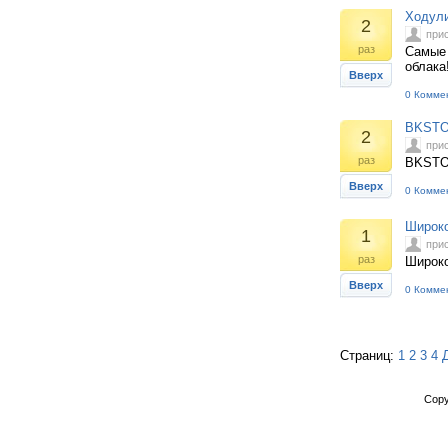
Ходул
2
при
раз
Самые 
облака
Вверх
0 Комме
BKSTON
2
при
раз
BKSTON
Вверх
0 Комме
Широко
1
при
раз
Широко
Вверх
0 Комме
Страниц:
1
2
3
4
Copy