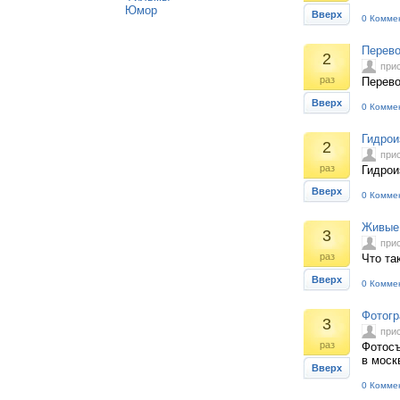
Юмор
Вверх
0 Комме
Перево
2
при
раз
Перево
Вверх
0 Комме
Гидрои
2
при
раз
Гидрои
Вверх
0 Комме
Живые 
3
при
раз
Что та
Вверх
0 Комме
Фотогр
3
при
раз
Фотосъ
в моск
Вверх
0 Комме