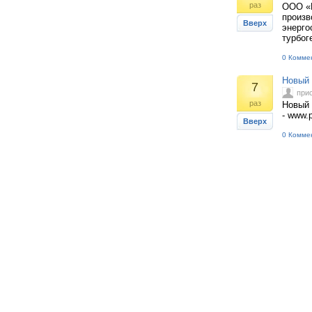
раз
ООО «Ю
произв
Вверх
энерго
турбог
0 Комме
Новый 
7
при
раз
Новый 
- www.p
Вверх
0 Комме