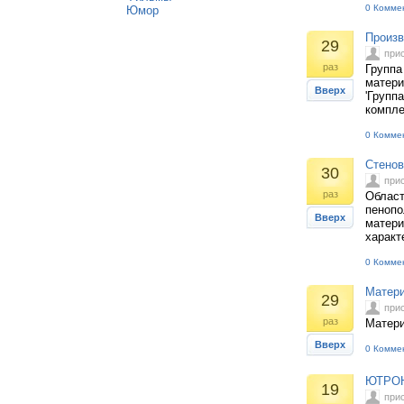
0 Комме
Юмор
Произв
29
при
раз
Группа
матери
Вверх
'Групп
компле
0 Комме
Стенов
30
при
раз
Област
пенопо
Вверх
матери
характ
0 Комме
Матери
29
при
раз
Матери
Вверх
0 Комме
ЮТРОН-
19
при