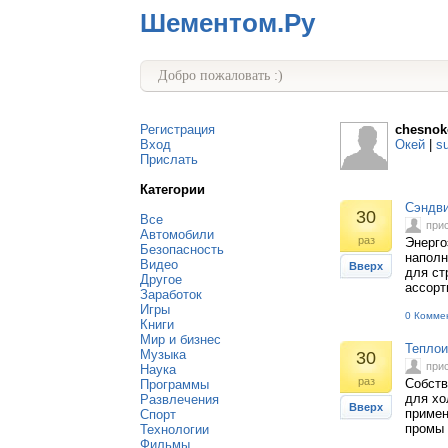
Шементом.Ру
Добро пожаловать :)
Регистрация
chesnok
Вход
Окей
|
s
Прислать
Категории
Сэндви
30
Все
при
Автомобили
раз
Энерго
Безопасность
наполн
Видео
Вверх
для ст
Другое
ассорт
Заработок
Игры
0 Комме
Книги
Мир и бизнес
Теплои
Музыка
30
при
Наука
раз
Собств
Программы
для хо
Развлечения
Вверх
примен
Спорт
промы 
Технологии
Фильмы