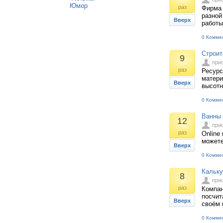
Юмор
раз
Фирма 
разной
Вверх
работы
0 Комме
Строит
9
при
раз
Ресурс
матери
Вверх
высотн
0 Комме
Ванны 
12
при
раз
Online
можете
Вверх
0 Комме
Кальку
8
при
раз
Компан
посчит
Вверх
своём 
0 Комме