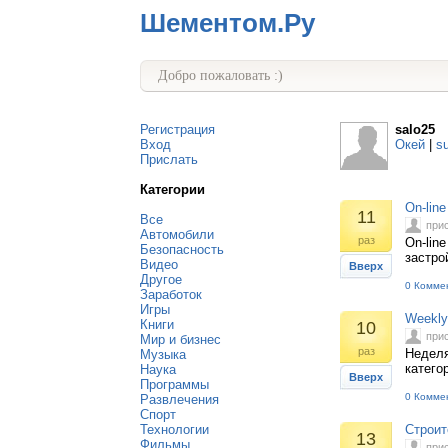
Шементом.Ру
Добро пожаловать :)
Регистрация
salo25
Вход
Окей
|
s
Прислать
Категории
On-lin
11
Все
при
Автомобили
раз
On-lin
Безопасность
застро
Видео
Вверх
Другое
0 Комме
Заработок
Игры
Weekly
Книги
10
при
Мир и бизнес
раз
Неделя
Музыка
катего
Наука
Вверх
Программы
0 Комме
Развлечения
Спорт
Технологии
Строит
13
Фильмы
при