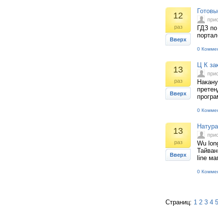
Готовы
12
при
раз
ГДЗ по
портал
Вверх
0 Комме
Ц К за
13
при
раз
Накану
претен
Вверх
програ
0 Комме
Натура
13
при
раз
Wu lon
Тайван
Вверх
line м
0 Комме
Страниц:
1
2
3
4