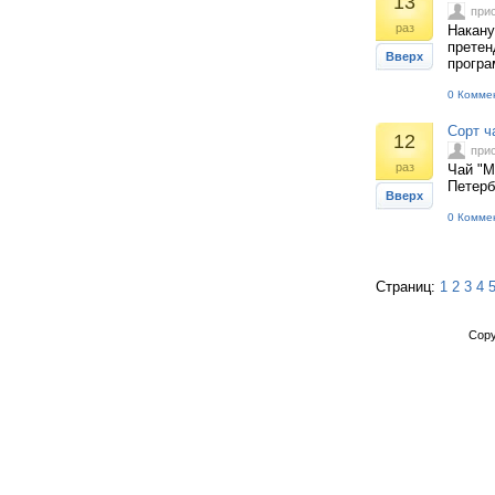
13
при
раз
Накану
претен
Вверх
програ
0 Комме
Сорт ч
12
при
раз
Чай "М
Петерб
Вверх
0 Комме
Страниц:
1
2
3
4
Copy