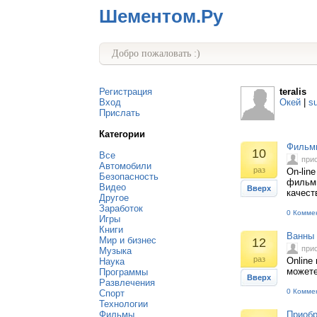
Шементом.Ру
Добро пожаловать :)
Регистрация
teralis
Вход
Окей
|
s
Прислать
Категории
Фильмы
10
Все
при
Автомобили
раз
On-lin
Безопасность
фильмы
Видео
Вверх
качест
Другое
Заработок
0 Комме
Игры
Книги
Ванны 
Мир и бизнес
12
при
Музыка
раз
Online
Наука
можете
Программы
Вверх
Развлечения
0 Комме
Спорт
Технологии
Фильмы
Приобр