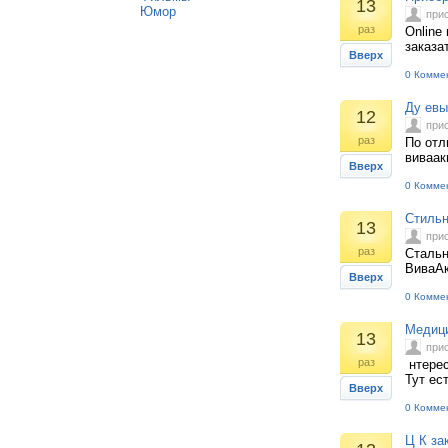
13
Юмор
при
раз
Online
заказа
Вверх
0 Комме
Ду евы
12
при
раз
По отл
виваак
Вверх
0 Комме
Стиль
13
при
раз
Стальн
ВиваАк
Вверх
0 Комме
Медици
13
при
раз
нтерес
Тут ес
Вверх
0 Комме
Ц К за