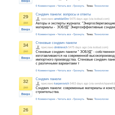
Вверх
0 Комментарии
-
Читать все
-
Грохнуть
Тема:
Технологии
Сэндвич панели: вопросы и ответы
29
прислано
amekla43re
5475 days ago (via isobud.com)
раз
Авторы и эксперты журнала: "Энергосберегающие
материалы - ЗОБУД" Энергоэффективные сэндви
Вверх
0 Комментарии
-
Читать все
-
Грохнуть
Тема:
Технологии
Стеновые сэндвич панели
34
прислано
dmitrievich
5475 days ago (via isobud.com)
раз
Стеновые сэндвич панели " ЗОБУД" - собственног
изготавливаются на современной высокопроизвод
Вверх
импортного производства. Стеновые сэндвич пан
с различными вариантами т
0 Комментарии
-
Читать все
-
Грохнуть
Тема:
Технологии
Сэндвич панели
32
прислано
karperovich
5463 days ago (via sendvichpaneli.
раз
Сэндвич панели: современные материалы и конст
строительства.
Вверх
0 Комментарии
-
Читать все
-
Грохнуть
Тема:
Технологии
26