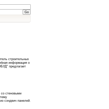
итель строительных
обная информация о
ЗОБУД" предлагает
 со стеновыми
стему
из сэндвич панелей.