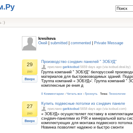
м.Ру
 :)
kresikeva
Окей
|
submitted
|
commented
|
Private Message
Производство сэндвич панелей " ЗОБУД"
29
прислано
garikisobud
5659 days ago (via isobud.deal.by)
раз
Группа компаний " ЗОБУД" белорусский производ
материалов для быстровозводимых зданий. Подр
Вверх
'Группа компаний « ЗОБУД»'. Группа компаний " 
комплексные ре ения д
0 Комментарии
-
Читать все
-
Грохнуть
Тема:
Технологии
Купить подвесные потолки из сэндвич панеле
27
прислано
garikisobud
5658 days ago (via isobud.com)
раз
« ЗОБУД» осуществляет поставку в комплектации
сэндвич-панелями из PIR и минеральной ваты си
Вверх
комплектующих для монтажа подвесного потолка 
Новинка позволяет надежно и быстро смонти