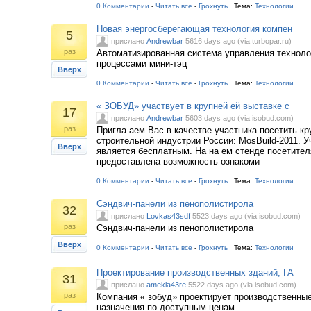
0 Комментарии
-
Читать все
-
Грохнуть
Тема:
Технологии
Новая энергосберегающая технология компен
5
прислано
Andrewbar
5616 days ago (via turbopar.ru)
раз
Автоматизированная система управления технол
процессами мини-тэц
Вверх
0 Комментарии
-
Читать все
-
Грохнуть
Тема:
Технологии
« ЗОБУД» участвует в крупней ей выставке с
17
прислано
Andrewbar
5603 days ago (via isobud.com)
раз
Пригла аем Вас в качестве участника посетить к
строительной индустрии России: MosBuild-2011. У
Вверх
является бесплатным. На на ем стенде посетите
предоставлена возможность ознакоми
0 Комментарии
-
Читать все
-
Грохнуть
Тема:
Технологии
Сэндвич-панели из пенополистирола
32
прислано
Lovkas43sdf
5523 days ago (via isobud.com)
раз
Сэндвич-панели из пенополистирола
Вверх
0 Комментарии
-
Читать все
-
Грохнуть
Тема:
Технологии
Проектирование производственных зданий, ГА
31
прислано
amekla43re
5522 days ago (via isobud.com)
раз
Компания « зобуд» проектирует производственные
назначения по доступным ценам.