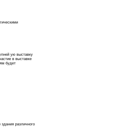
огическими
рупней ую выставку
частие в выставке
лям будет
 здания различного