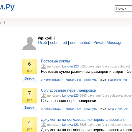
м.Ру
 :)
wpikodili
Окей
|
submitted
|
commented
|
Private Message
Ростовые куклы
6
прислано
konoval123
5651 days ago (via souzartistov.ru)
раз
Ростовые куклы различных размеров и видов - Со
Вверх
0 Комментарии
-
Читать все
-
Грохнуть
Тема:
Развлечения
Согласование перепланировки
7
прислано
konoval123
5643 days ago (via soglasovaniepere
раз
Согласование перепланировки
Вверх
0 Комментарии
-
Читать все
-
Грохнуть
Тема:
Мир и бизнес
Документы на согласование перепланировки к
4
прислано
konoval123
5625 days ago (via soglasovaniepere
раз
Документы на согласование перепланировки квар