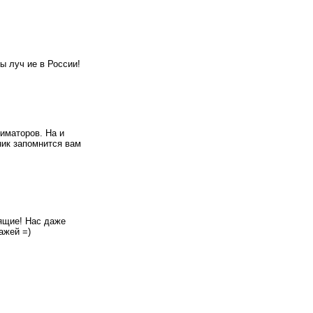
ы луч ие в России!
иматоров. На и
ник запомнится вам
ящие! Нас даже
ажей =)