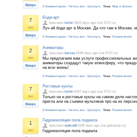
Вверх
0 Комментарии
-
Читать все
-
Грохнуть
Тема:
Мир и бизнес
Боди-арт
7
прислано
kishin
5603 days ago (via 3737.ru)
раз
Луч ий боди арт в Москве. Да что там в Москве, м
Вверх
0 Комментарии
-
Читать все
-
Грохнуть
Тема:
Развлечения
Аниматоры
2
прислано
barsaa
5598 days ago (via 3737.ru)
раз
Мы предлагаем вам услуги профессиональных ан
аниматоры создадут такую атмосферу, что празд
Вверх
на всю жизнь!
0 Комментарии
-
Читать все
-
Грохнуть
Тема:
Развлечения
Ростовые куклы
7
прислано
kishin
5597 days ago (via 3737.ru)
раз
Только на и ростовые куклы на самом деле насто
пригла али на съемки мультиков про на их персон
Вверх
0 Комментарии
-
Читать все
-
Грохнуть
Тема:
Развлечения
Гидроизоляция пола подвала
1
прислано
wpikodili
5595 days ago (via gidrostop.ru)
раз
Гидроизоляция пола подвала