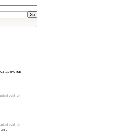
юз артистов
planirovki.ru)
planirovki.ru)
тиры