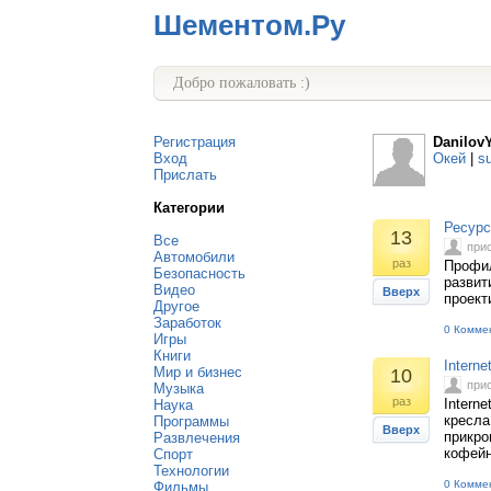
Шементом.Ру
Добро пожаловать :)
Регистрация
DanilovY
Вход
Окей
|
s
Прислать
Категории
Ресурс
13
Все
при
Автомобили
раз
Профил
Безопасность
развит
Видео
Вверх
проект
Другое
Заработок
0 Комме
Игры
Книги
Intern
Мир и бизнес
10
при
Музыка
раз
Intern
Наука
кресла
Программы
Вверх
прикро
Развлечения
кофейн
Спорт
Технологии
0 Комме
Фильмы