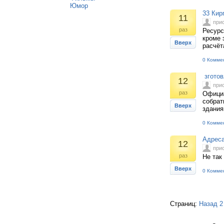
Юмор
33 Кир
11
при
раз
Ресурс
кроме 
Вверх
расчёт
0 Комме
зготов
12
при
раз
Официа
собрат
Вверх
здания
0 Комме
Адреса
12
при
раз
Не так
Вверх
0 Комме
Страниц:
Назад
2