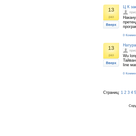
Ц К за
13
при
раз
Накану
претен
Вверх
програ
0 Комме
Натура
13
при
раз
Wu lon
Тайван
Вверх
line м
0 Комме
Страниц:
1
2
3
4
Copy