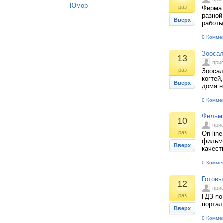
Юмор
раз
Фирма 
разной
Вверх
работы
0 Комме
Зоосал
13
при
раз
Зоосал
когтей
Вверх
дома н
0 Комме
Фильмы
10
при
раз
On-lin
фильмы
Вверх
качест
0 Комме
Готовы
12
при
раз
ГДЗ по
портал
Вверх
0 Комме