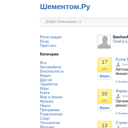
Шементом.Ру
Добро пожаловать :)
Регистрация
Danilov
Вход
Окей
|
s
Прислать
Категории
Кузов 
17
Все
при
Автомобили
раз
Автоза
Безопасность
безнал
Видео
Вверх
Другое
0 Комме
Заработок
Игры
Фирма 
Книги
20
при
Мир и бизнес
раз
Органи
Музыка
реконс
Наука
Вверх
Программы
0 Комме
Развлечения
Спорт
Технологии
Строит
13
Фильмы
при