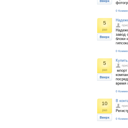
Вверх
фотог
0 Комме
Надежн
5
при
раз
Надежн
завод 
Вверх
блоки 
гипсок
0 Комме
Купить
5
при
раз
мпорт 
компан
Вверх
посред
время 
0 Комме
В конт
10
при
раз
Регист
Вверх
0 Комме