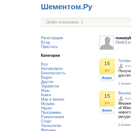
Шементом.Ру
Добро пожаловать :)
Регистрация
masasyk
Вход
Окей
|
s
Прислать
Категории
Готовы
15
Все
при
Автомобили
раз
Получи
Безопасность
достат
Видео
Вверх
Другое
0 Комме
Заработок
Игры
Велики
Книги
15
при
Мир и бизнес
раз
Множес
Музыка
of War
Наука
Вверх
новост
Программы
ресурс
Развлечения
Спорт
0 Комме
Технологии
Фильмы