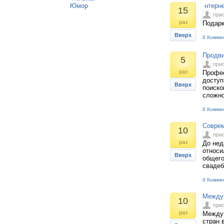
Юмор
нтерне
15
при
раз
Подарк
Вверх
0 Комме
Продви
5
при
раз
Профес
доступ
Вверх
поиско
сложно
0 Комме
Соврем
10
при
раз
До нед
относи
Вверх
общего
свадеб
0 Комме
Между
10
при
раз
Между
стран 