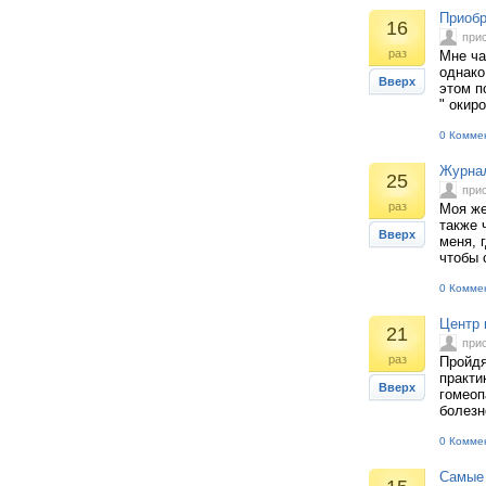
Приобр
16
при
раз
Мне ча
однако
Вверх
этом п
" окир
0 Комме
Журна
25
при
раз
Моя же
также 
Вверх
меня, 
чтобы 
0 Комме
Центр 
21
при
раз
Пройдя
практи
Вверх
гомеоп
болезн
0 Комме
Самые 