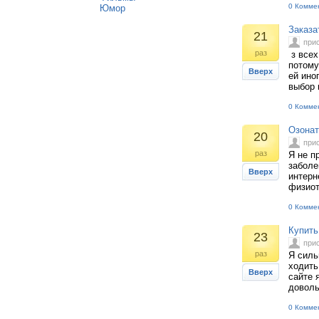
0 Комме
Юмор
Заказа
21
при
раз
з всех
потому
Вверх
ей ино
выбор 
0 Комме
Озонат
20
при
раз
Я не п
заболе
Вверх
интерн
физиот
0 Комме
Купить
23
при
раз
Я силь
ходить
Вверх
сайте 
доволь
0 Комме