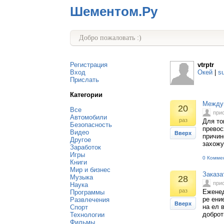
Шементом.Ру
Добро пожаловать :)
Регистрация
vtrptr
Вход
Окей
|
s
Прислать
Категории
Междун
20
Все
при
Автомобили
раз
Для то
Безопасность
превос
Видео
Вверх
причин
Другое
захожу
Заработок
Игры
0 Комме
Книги
Мир и бизнес
Заказа
Музыка
28
при
Наука
раз
Еженед
Программы
ре ени
Развлечения
Вверх
на ел 
Спорт
доброт
Технологии
Фильмы