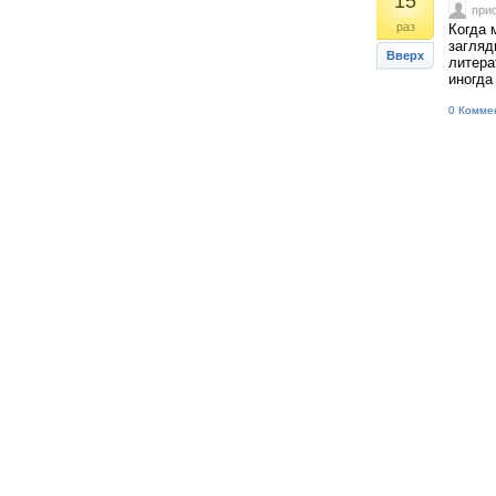
15
при
раз
Когда 
загляд
Вверх
литера
иногда
0 Комме