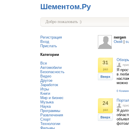
Шементом.Ру
Добро пожаловать :)
Регистрация
nergen
Вход
Окей
|
s
Прислать
Категории
Обзоры
31
Все
при
Автомобили
раз
Я прос
Безопасность
в люби
Видео
Вверх
наслаж
Другое
можно 
Заработок
Игры
0 Комме
Книги
Мир и бизнес
Портал
Музыка
24
при
Наука
раз
Я долг
Программы
област
Развлечения
Вверх
объявл
Спорт
фотоал
Технологии
Фильмы