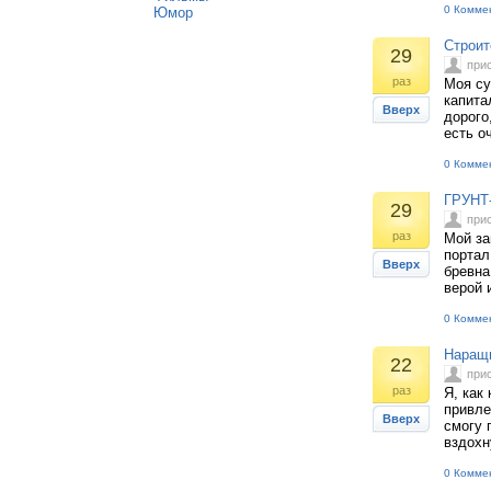
0 Комме
Юмор
Строит
29
при
раз
Моя су
капита
Вверх
дорого
есть о
0 Комме
ГРУНТ
29
при
раз
Мой за
портал
Вверх
бревна
верой 
0 Комме
Наращи
22
при
раз
Я, как
привле
Вверх
смогу 
вздохн
0 Комме