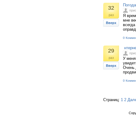
Погода
32
при
раз
Я врем
мне ве
Вверх
всегда
оправд
0 Комме
нтерне
29
при
раз
У меня
увидет
Вверх
Очень 
продви
0 Комме
Страниц:
1
2
Дал
Copy