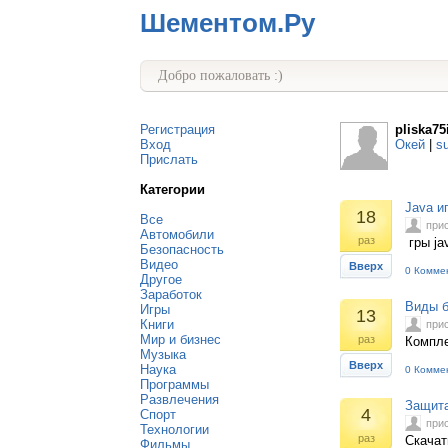
Шементом.Ру
Добро пожаловать :)
Регистрация
pliska75
Вход
Окей
|
s
Прислать
Категории
Java и
18
Все
при
Автомобили
раз
гры ja
Безопасность
Видео
Вверх
0 Комме
Другое
Заработок
Виды б
Игры
13
Книги
при
Мир и бизнес
раз
Компле
Музыка
Вверх
Наука
0 Комме
Программы
Развлечения
Защита
4
Спорт
при
Технологии
раз
Скачат
Фильмы