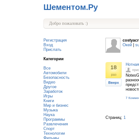
Шементом.Ру
Добро пожаловать :)
Регистрация
costyacr
Вход
Окей
|
s
Прислать
Категории
Нотная
18
Все
при
Автомобили
раз
NotesG
Безопасность
разноо
Видео
Вверх
предст
Другое
новост
Заработок
Игры
7 Комме
Книги
Мир и бизнес
Музыка
Наука
Страниц:
1
Программы
Развлечения
Спорт
Технологии
Фильмы