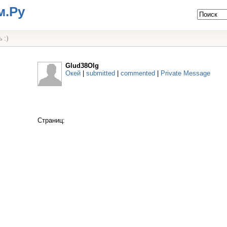
м.Ру
 :)
Glud38Olg
Окей
|
submitted
|
commented
|
Private Message
Страниц: