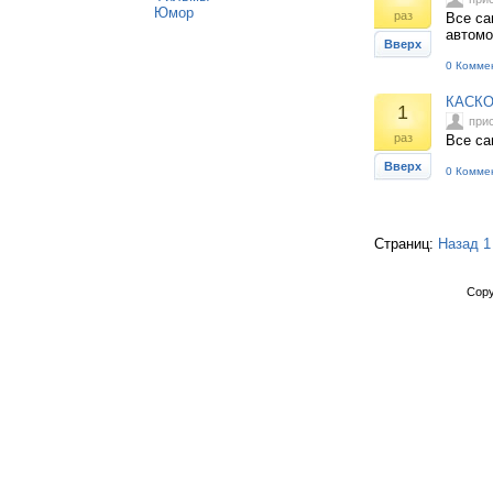
Юмор
раз
Все са
автом
Вверх
0 Комме
КАСКО
1
при
раз
Все са
Вверх
0 Комме
Страниц:
Назад
1
Copy