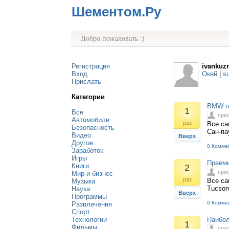
Шементом.Ру
Добро пожаловать :)
Регистрация
ivankuz
Вход
Окей
|
s
Прислать
Категории
BMW по
1
Все
при
Автомобили
раз
Все са
Безопасность
Сан-па
Видео
Вверх
Другое
0 Комме
Заработок
Игры
Преемн
Книги
2
при
Мир и бизнес
раз
Все са
Музыка
Tucson
Наука
Вверх
Программы
0 Комме
Развлечения
Спорт
Технологии
Наибол
1
Фильмы
при