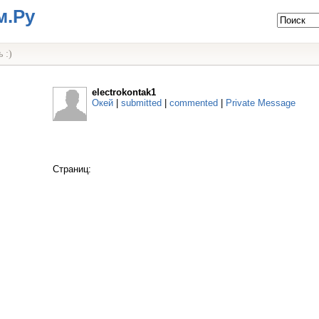
м.Ру
 :)
electrokontak1
Окей
|
submitted
|
commented
|
Private Message
Страниц: